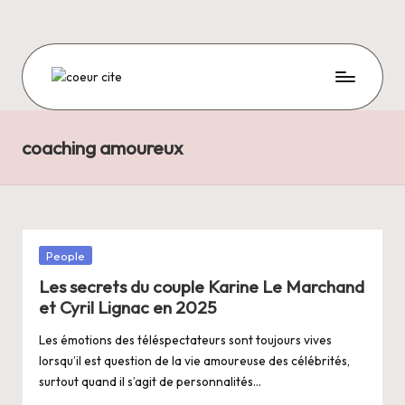
Skip
to
content
C
O
coaching amoureux
E
U
R
C
Posted
People
I
in
Les secrets du couple Karine Le Marchand
T
et Cyril Lignac en 2025
E
Les émotions des téléspectateurs sont toujours vives
lorsqu’il est question de la vie amoureuse des célébrités,
surtout quand il s’agit de personnalités…