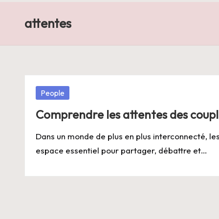
E
attentes
Posted
People
in
Comprendre les attentes des couple
Dans un monde de plus en plus interconnecté, le
espace essentiel pour partager, débattre et…