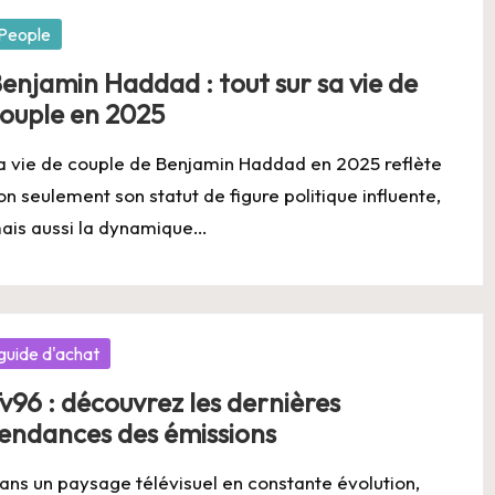
osted
People
enjamin Haddad : tout sur sa vie de
ouple en 2025
a vie de couple de Benjamin Haddad en 2025 reflète
on seulement son statut de figure politique influente,
ais aussi la dynamique…
osted
guide d'achat
v96 : découvrez les dernières
endances des émissions
ans un paysage télévisuel en constante évolution,