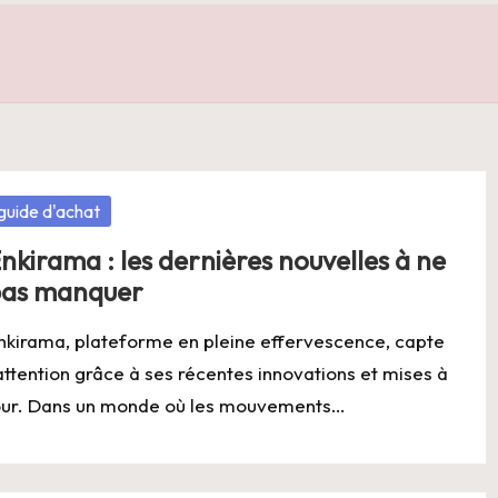
osted
guide d'achat
nkirama : les dernières nouvelles à ne
as manquer
nkirama, plateforme en pleine effervescence, capte
’attention grâce à ses récentes innovations et mises à
our. Dans un monde où les mouvements…